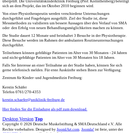
überprüft. Die Universitätskinderklinik Freiburg (Prof. Korinthenberg) beteiligt
sich an dem Projekt, das im Oktober 2010 beginnen wird.
Von einer Physiotherapeutin werden verschiedene Untersuchungen
durchgeführt und Fragebögen ausgefüllt. Ziel der Studie ist, diese
Messmethoden zu validieren um bessere Aussagen über den Verlauf von SMA
oder den Erfolg von neuen Behandlungsmöglichkeiten machen zu können.
Die Studie dauert 12 Monate und beinhaltet 3 Besuche in der Physiotherapie.
Diese Besuche werden im Rahmen der ambulanten Routineuntersuchungen
durchgeführt.
Teilnehmen können gehfähige Patienten im Alter von 30 Monaten - 24 Jahren
und nicht-gehfähige Patienten im Alter von 30 Monaten bis 18 Jahren.
Falls Sie Interesse an einer Teilnahme an der Studie haben, können Sie sich
gerne telefonisch melden. Für erste Auskünfte stehen Ihnen zur Verfügung:
Zentrum für Kinder- und Jugendmedizin Freiburg:
Kerstin Schäfer
Telefon 0761/270-4353
kerstin.schaefer@uniklinik-freiburg.de
Hier finden Sie die Einladung als pdf zum download.
Desktop Version
Top
Copyright © 2026 Deutsche Muskelstiftung & SMA Deutschland e.V.. Alle
Rechte vorbehalten. Designed by
JoomlArt.com
.
Joomla!
ist freie, unter der